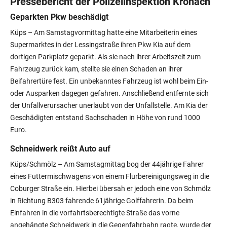
Pressebericht der Polizeiinspektion Kronach
Geparkten Pkw beschädigt
Küps –
Am Samstagvormittag hatte eine Mitarbeiterin eines
Supermarktes in der Lessingstraße ihren Pkw Kia auf dem
dortigen Parkplatz geparkt. Als sie nach ihrer Arbeitszeit zum
Fahrzeug zurück kam, stellte sie einen Schaden an ihrer
Beifahrertüre fest. Ein unbekanntes Fahrzeug ist wohl beim Ein-
oder Ausparken dagegen gefahren. Anschließend entfernte sich
der Unfallverursacher unerlaubt von der Unfallstelle. Am Kia der
Geschädigten entstand Sachschaden in Höhe von rund 1000
Euro.
Schneidwerk reißt Auto auf
Küps/Schmölz
– Am Samstagmittag bog der 44jährige Fahrer
eines Futtermischwagens von einem Flurbereinigungsweg in die
Coburger Straße ein. Hierbei übersah er jedoch eine von Schmölz
in Richtung B303 fahrende 61jährige Golffahrerin. Da beim
Einfahren in die vorfahrtsberechtigte Straße das vorne
angehängte Schneidwerk in die Gegenfahrbahn ragte, wurde der