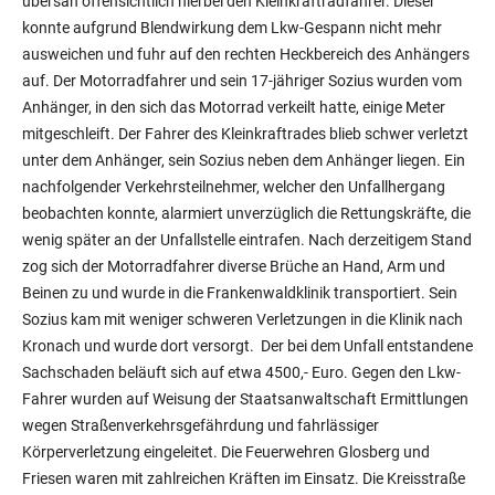
übersah offensichtlich hierbei den Kleinkraftradfahrer. Dieser
konnte aufgrund Blendwirkung dem Lkw-Gespann nicht mehr
ausweichen und fuhr auf den rechten Heckbereich des Anhängers
auf. Der Motorradfahrer und sein 17-jähriger Sozius wurden vom
Anhänger, in den sich das Motorrad verkeilt hatte, einige Meter
mitgeschleift. Der Fahrer des Kleinkraftrades blieb schwer verletzt
unter dem Anhänger, sein Sozius neben dem Anhänger liegen. Ein
nachfolgender Verkehrsteilnehmer, welcher den Unfallhergang
beobachten konnte, alarmiert unverzüglich die Rettungskräfte, die
wenig später an der Unfallstelle eintrafen. Nach derzeitigem Stand
zog sich der Motorradfahrer diverse Brüche an Hand, Arm und
Beinen zu und wurde in die Frankenwaldklinik transportiert. Sein
Sozius kam mit weniger schweren Verletzungen in die Klinik nach
Kronach und wurde dort versorgt. Der bei dem Unfall entstandene
Sachschaden beläuft sich auf etwa 4500,- Euro. Gegen den Lkw-
Fahrer wurden auf Weisung der Staatsanwaltschaft Ermittlungen
wegen Straßenverkehrsgefährdung und fahrlässiger
Körperverletzung eingeleitet. Die Feuerwehren Glosberg und
Friesen waren mit zahlreichen Kräften im Einsatz. Die Kreisstraße