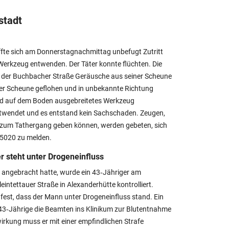
stadt
e sich am Donnerstagnachmittag unbefugt Zutritt
Werkzeug entwenden. Der Täter konnte flüchten. Die
n der Buchbacher Straße Geräusche aus seiner Scheune
der Scheune geflohen und in unbekannte Richtung
d auf dem Boden ausgebreitetes Werkzeug
entwendet und es entstand kein Sachschaden. Zeugen,
zum Tathergang geben können, werden gebeten, sich
75020 zu melden.
er steht unter Drogeneinfluss
angebracht hatte, wurde ein 43‑Jähriger am
eintettauer Straße in Alexanderhütte kontrolliert.
est, dass der Mann unter Drogeneinfluss stand. Ein
 43‑Jährige die Beamten ins Klinikum zur Blutentnahme
irkung muss er mit einer empfindlichen Strafe