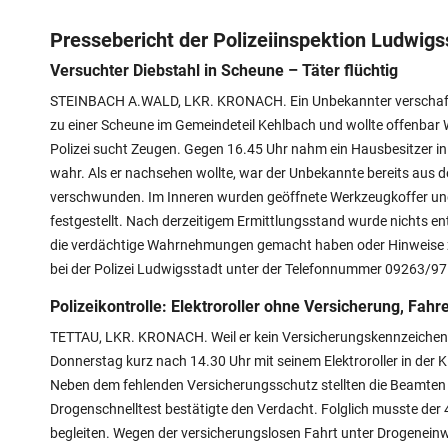
Pressebericht der Polizeiinspektion Ludwigs
Versuchter Diebstahl in Scheune – Täter flüchtig
STEINBACH A.WALD, LKR. KRONACH. Ein Unbekannter verschafft
zu einer Scheune im Gemeindeteil Kehlbach und wollte offenbar 
Polizei sucht Zeugen. Gegen 16.45 Uhr nahm ein Hausbesitzer i
wahr. Als er nachsehen wollte, war der Unbekannte bereits aus 
verschwunden. Im Inneren wurden geöffnete Werkzeugkoffer un
festgestellt. Nach derzeitigem Ermittlungsstand wurde nichts 
die verdächtige Wahrnehmungen gemacht haben oder Hinweise 
bei der Polizei Ludwigsstadt unter der Telefonnummer 09263/9
Polizeikontrolle: Elektroroller ohne Versicherung, Fahr
TETTAU, LKR. KRONACH. Weil er kein Versicherungskennzeichen 
Donnerstag kurz nach 14.30 Uhr mit seinem Elektroroller in der Kl
Neben dem fehlenden Versicherungsschutz stellten die Beamten f
Drogenschnelltest bestätigte den Verdacht. Folglich musste der
begleiten. Wegen der versicherungslosen Fahrt unter Drogeneinw