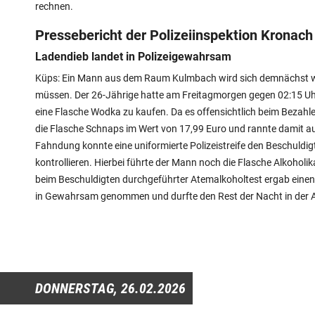
rechnen.
Pressebericht der Polizeiinspektion Kronach
Ladendieb landet in Polizeigewahrsam
Küps: Ein Mann aus dem Raum Kulmbach wird sich demnächst we
müssen. Der 26-Jährige hatte am Freitagmorgen gegen 02:15 Uhr
eine Flasche Wodka zu kaufen. Da es offensichtlich beim Bezah
die Flasche Schnaps im Wert von 17,99 Euro und rannte damit 
Fahndung konnte eine uniformierte Polizeistreife den Beschuldi
kontrollieren. Hierbei führte der Mann noch die Flasche Alkoholik
beim Beschuldigten durchgeführter Atemalkoholtest ergab einen 
in Gewahrsam genommen und durfte den Rest der Nacht in der Ar
DONNERSTAG,
26.02.2026