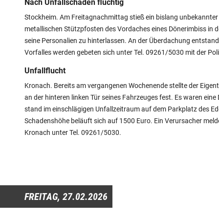
Nach Unfallschaden flüchtig
Stockheim. Am Freitagnachmittag stieß ein bislang unbekannte
metallischen Stützpfosten des Vordaches eines Dönerimbiss in de
seine Personalien zu hinterlassen. An der Überdachung entstan
Vorfalles werden gebeten sich unter Tel. 09261/5030 mit der Poli
Unfallflucht
Kronach. Bereits am vergangenen Wochenende stellte der Eigen
an der hinteren linken Tür seines Fahrzeuges fest. Es waren ein
stand im einschlägigen Unfallzeitraum auf dem Parkplatz des E
Schadenshöhe beläuft sich auf 1500 Euro. Ein Verursacher meldete 
Kronach unter Tel. 09261/5030.
FREITAG,
27.02.2026