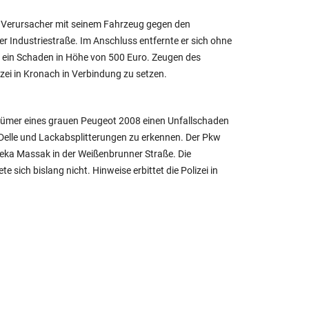
r Verursacher mit seinem Fahrzeug gegen den
r Industriestraße. Im Anschluss entfernte er sich ohne
d ein Schaden in Höhe von 500 Euro. Zeugen des
zei in Kronach in Verbindung zu setzen.
tümer eines grauen Peugeot 2008 einen Unfallschaden
e Delle und Lackabsplitterungen zu erkennen. Der Pkw
deka Massak in der Weißenbrunner Straße. Die
sich bislang nicht. Hinweise erbittet die Polizei in