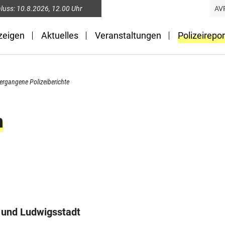
luss:
10.8.2026
, 12.00 Uhr
AV
zeigen
Aktuelles
Veranstaltungen
Polizeirepor
 vergangene Polizeiberichte
n
h und Ludwigsstadt