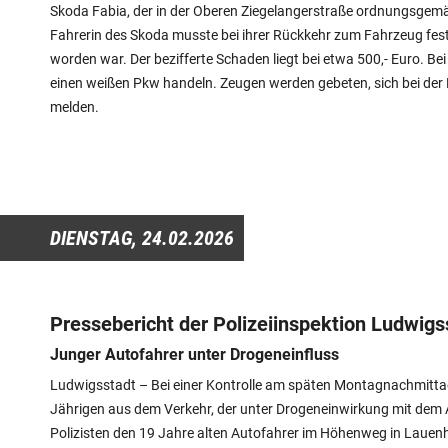
Skoda Fabia, der in der Oberen Ziegelangerstraße ordnungsgemäß
Fahrerin des Skoda musste bei ihrer Rückkehr zum Fahrzeug fests
worden war. Der bezifferte Schaden liegt bei etwa 500,- Euro. Be
einen weißen Pkw handeln. Zeugen werden gebeten, sich bei der 
melden.
DIENSTAG,
24.02.2026
Pressebericht der Polizeiinspektion Ludwigs
Junger Autofahrer unter Drogeneinfluss
Ludwigsstadt – Bei einer Kontrolle am späten Montagnachmittag
Jährigen aus dem Verkehr, der unter Drogeneinwirkung mit dem 
Polizisten den 19 Jahre alten Autofahrer im Höhenweg in Lauenhai