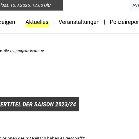
luss:
10.8.2026
, 12.00 Uhr
AV
zeigen
Aktuelles
Veranstaltungen
Polizeirepor
ie alle vergangene Beiträge
ERTITEL DER SAISON 2023/24
niorinnen des SV Reitsch haben es geschafft: