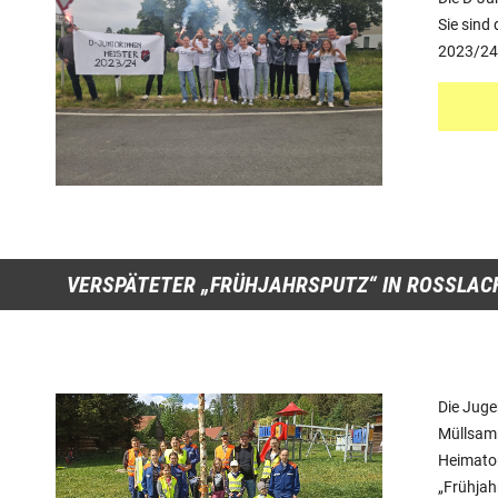
Sie sind
2023/24!
VERSPÄTETER „FRÜHJAHRSPUTZ“ IN ROSSLACH
Die Juge
Müllsamm
Heimator
„Frühjah