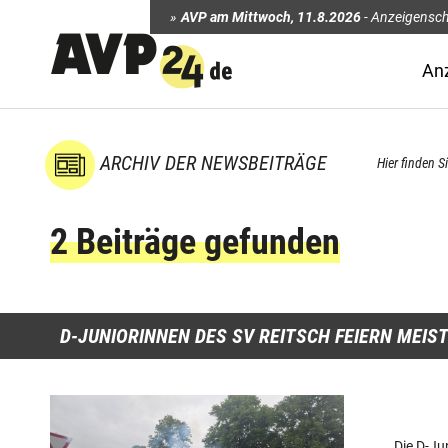
AVP am Mittwoch
,
11.8.2026
-
Anzeigensch
An
ARCHIV DER NEWSBEITRÄGE
Hier finden S
2 Beiträge gefunden
D-JUNIORINNEN DES SV REITSCH FEIERN MEIST
Die D-Ju