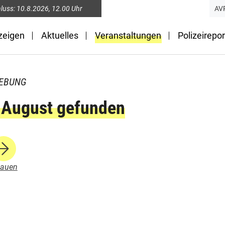
luss:
10.8.2026
, 12.00 Uhr
AV
zeigen
Aktuelles
Veranstaltungen
Polizeirepor
GEBUNG
. August gefunden
hauen