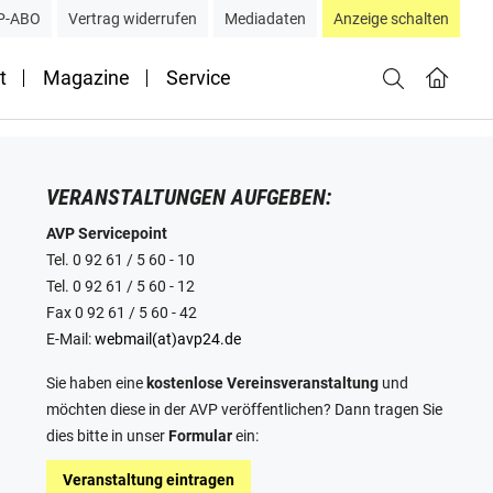
P-ABO
Vertrag widerrufen
Mediadaten
Anzeige schalten
t
Magazine
Service
VERANSTALTUNGEN AUFGEBEN:
AVP Servicepoint
Tel. 0 92 61 / 5 60 - 10
Tel. 0 92 61 / 5 60 - 12
Fax 0 92 61 / 5 60 - 42
E-Mail:
webmail(at)avp24.de
Sie haben eine
kostenlose Vereinsveranstaltung
und
möchten diese in der AVP veröffentlichen? Dann tragen Sie
dies bitte in unser
Formular
ein:
Veranstaltung eintragen