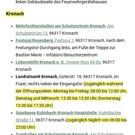
linken Gebäudeseite des Feuerwehrgerätehauses
Kronach
Mehrfachturnhallen am Schulzentrum Kronach,
Am
Schulzentrum 15
, 96317 Kronach
Festung Rosenberg,
Festung 1
, 96317 Kronach, nach dem
Festungstor-Durchgang links, am Fuße der Treppe zur
Bastion Marie – Infobüro/Besucherzentrum
Lebenshilfe Kronach e. V.,
Innerer Ring 84-86
, 96317
Kronach
Landratsamt Kronach,
Güterstr. 18, 96317 Kronach, im
Foyer, rechts neben der Eingangstür
(zugänglich während
der Öffnungszeiten: Montag bis Freitag: 08:00 bis 12:00 Uhr,
Dienstag und Mittwoch: 13:30 bis 15:30 Uhr, Donnerstag:
13:30 bis 17:30 Uhr)
Sparkasse Kulmbach-Kronach Hauptstelle,
Kulmbacher
Straße 11
, 96317 Kronach
(zugänglich täglich von 06:00 bis
23:00 Uhr)
Turnhallen am Schulzentrum Kronach,
Am Schulzentrum