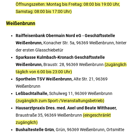
Öffnungszeiten: Montag bis Freitag: 08:00 bis 19:00 Uhr,
Samstag: 08:00 bis 17:00 Uhr)
Weißenbrunn
Raiffeisenbank Obermain Nord eG - Geschäftsstelle
Weißenbrunn,
Konacher Str. 5a, 96369 Weißenbrunn, hinter
der ersten Glasschiebetür
Sparkasse Kulmbach-Kronach Geschäftsstelle
Weißenbrunn,
Braustr. 28, 96369 Weißenbrunn
(zugänglich
täglich von 6:00 bis 23:00 Uhr)
Sportheim TSV Weißenbrunn,
Alte Str. 21, 96369
Weißenbrunn
Leßbachtalhalle,
Schulweg 11, 96369 Weißenbrunn
(zugänglich zum Sport-/Veranstaltungsbetrieb)
Hausarztpraxis Dres. med. Axel und Beate Witthauer,
Braustraße 35, 96369 Weißenbrunn
(eingeschränkt
zugänglich)
Bushaltestelle Grün
, Grün, 96369 Weißenbrunn, Ortsmitte