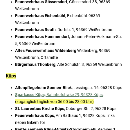
Feuerwehrhaus Gössersdorf,
Gössersdorf 38, 96369
Weißenbrunn
Feuerwehrhaus Eichenbühl,
Eichenbühl, 96369
Weißenbrunn
Feuerwehrhaus Reuth
, Dorfstr. 1, 96369 Weißenbrunn
Feuerwehrhaus Hummendorf,
Johann-Peter-Volkmann-Str.
5, 96369 Weißenbrunn
Altes Feuerwehrhaus Wildenberg
Wildenberg, 96369
Weißenbrunn, Ortsmitte
Bürgerhaus Thonberg
, Alte Schulstr. 3, 96369 Weißenbrunn
Küps
Altenpflegeheim Sonnen-Blick,
Lessingstr. 16, 96328 Küps
Sparkasse Küps,
Bahnhofstraße 29, 96328 Küps
,
(zugänglich täglich von 06:00 bis 23:00 Uhr)
St. Laurentius Kirche Küps,
Coburger Str. 2, 96328 Küps
Feuerwehrhaus Küps
,
Am Rathaus 1, 96328 Küps,
links
neben linkem Tor
Raiffeisenbank Küps-Mitwitz-Stockheim eG,
Radweg 1,