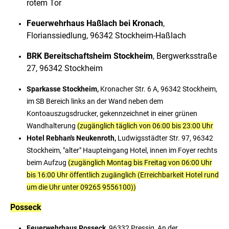
rotem Tor
Feuerwehrhaus Haßlach bei Kronach
,
Florianssiedlung, 96342 Stockheim-Haßlach
BRK Bereitschaftsheim Stockheim
, Bergwerksstraße
27, 96342 Stockheim
Sparkasse Stockheim,
Kronacher Str. 6 A, 96342 Stockheim,
im SB Bereich links an der Wand neben dem
Kontoauszugsdrucker, gekennzeichnet in einer grünen
Wandhalterung
(zugänglich täglich von 06:00 bis 23:00 Uhr
Hotel Rebhan's Neukenroth,
Ludwigsstädter Str. 97, 96342
Stockheim, "alter" Haupteingang Hotel, innen im Foyer rechts
beim Aufzug
(zugänglich Montag bis Freitag von 06:00 Uhr
bis 16:00 Uhr öffentlich zugänglich (Erreichbarkeit Hotel rund
um die Uhr unter 09265 9556100))
Posseck
Feuerwehrhaus Posseck,
96332 Pressig, An der