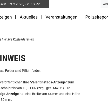
luss:
10.8.2026
, 12.00 Uhr
AV
zeigen
Aktuelles
Veranstaltungen
Polizeirepor
te hier Ihre Kontakdaten ein
INWEIS
ese Felder sind Pflichtfelder.
 veröffentlichen Ihre
"Valentinstags-Anzeige"
zum
schalpreis von 10,– EUR (zzgl. ges. MwSt.). Die
bige Anzeige
hat eine Breite von 44 mm und eine Höhe
 30 mm.