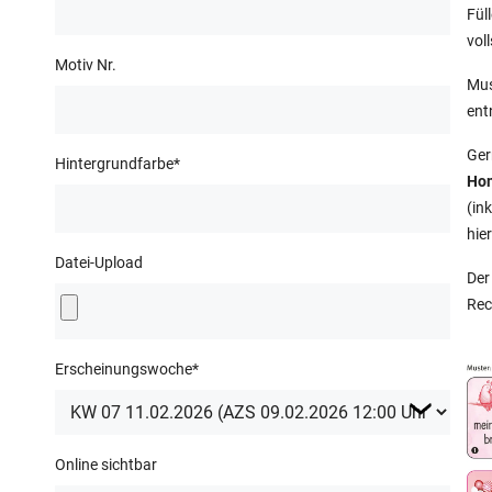
Fül
vol
Motiv Nr.
Mus
ent
Ger
Hintergrundfarbe
*
Ho
(ink
hie
Datei-Upload
Der
Rec
Erscheinungswoche
*
Online sichtbar