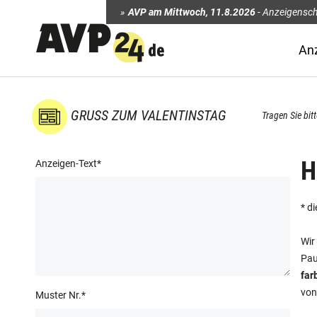
AVP am Mittwoch
,
11.8.2026
-
Anzeigensch
An
GRUSS ZUM VALENTINSTAG
Tragen Sie bit
H
Anzeigen-Text
*
* di
Wir
Pau
far
von
Muster Nr.
*