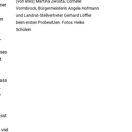
(von links) Martina Zwosta, Cornelie
rmer
Vormbrock, Bürgermeisterin Angela Hofmann
und Landrat-Stellvertreter Gerhard Löffler
en
beim ersten Probesitzen. Fotos: Heike
Schülein
,
eses
t
dass
.
o
sst
 viel