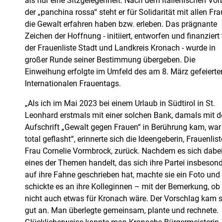
als nur eine Sitzgelegenheit. Nach dem italienischen Vor
der „panchina rossa“ steht er für Solidarität mit allen Fra
die Gewalt erfahren haben bzw. erleben. Das prägnante
Zeichen der Hoffnung - initiiert, entworfen und finanziert
der Frauenliste Stadt und Landkreis Kronach - wurde in
großer Runde seiner Bestimmung übergeben. Die
Einweihung erfolgte im Umfeld des am 8. März gefeierte
Internationalen Frauentags.
„Als ich im Mai 2023 bei einem Urlaub in Südtirol in St.
Leonhard erstmals mit einer solchen Bank, damals mit d
Aufschrift „Gewalt gegen Frauen“ in Berührung kam, war
total geflasht“, erinnerte sich die Ideengeberin, Frauenlist
Frau Cornelie Vormbrock, zurück. Nachdem es sich dabe
eines der Themen handelt, das sich ihre Partei insbeson
auf ihre Fahne geschrieben hat, machte sie ein Foto und
schickte es an ihre Kolleginnen – mit der Bemerkung, ob
nicht auch etwas für Kronach wäre. Der Vorschlag kam 
gut an. Man überlegte gemeinsam, plante und rechnete.