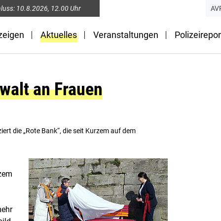
luss:
10.8.2026
, 12.00 Uhr
AV
zeigen
Aktuelles
Veranstaltungen
Polizeirepor
walt an Frauen
iert die „Rote Bank“, die seit Kurzem auf dem
rzem
mehr