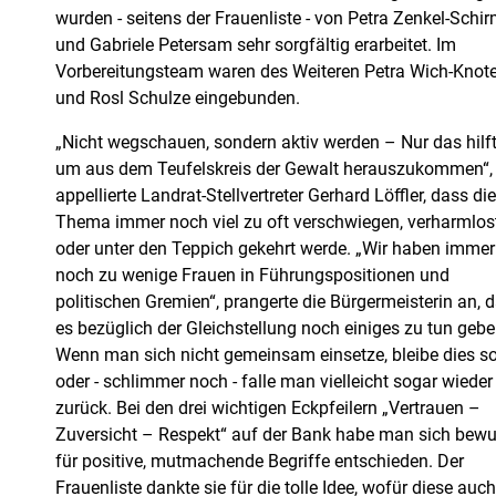
wurden - seitens der Frauenliste - von Petra Zenkel-Schi
und Gabriele Petersam sehr sorgfältig erarbeitet. Im
Vorbereitungsteam waren des Weiteren Petra Wich-Knot
und Rosl Schulze eingebunden.
„Nicht wegschauen, sondern aktiv werden – Nur das hilft
um aus dem Teufelskreis der Gewalt herauszukommen“,
appellierte Landrat-Stellvertreter Gerhard Löffler, dass di
Thema immer noch viel zu oft verschwiegen, verharmlos
oder unter den Teppich gekehrt werde. „Wir haben immer
noch zu wenige Frauen in Führungspositionen und
politischen Gremien“, prangerte die Bürgermeisterin an, 
es bezüglich der Gleichstellung noch einiges zu tun gebe
Wenn man sich nicht gemeinsam einsetze, bleibe dies s
oder - schlimmer noch - falle man vielleicht sogar wieder
zurück. Bei den drei wichtigen Eckpfeilern „Vertrauen –
Zuversicht – Respekt“ auf der Bank habe man sich bewu
für positive, mutmachende Begriffe entschieden. Der
Frauenliste dankte sie für die tolle Idee, wofür diese auch