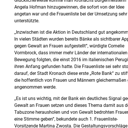
Glücklicherweise konnte man Kronachs Bürgermeisterin
Angela Hofman hinzugewinnen, die sofort von der Idee
angetan war und die Frauenliste bei der Umsetzung sehr
unterstützte.
„Inzwischen ist die Aktion in Deutschland gut angekom
In vielen Städten wurden bereits Bänke als sichtbarer Ap
gegen Gewalt an Frauen aufgestellt“, würdigte Cornelie
Vormbrock, dass immer mehr Länder der internationalen
Bewegung folgten, die einst 2016 im italienischen Perug
ihren Anfang gefunden hatte. Die Frauenliste sei sehr sto
darauf, der Stadt Kronach diese erste „Rote Bank“ zu stif
die hoffentlich von Frauen und Männern gleichermaßen 
angenommen werde.
„Es ist uns wichtig, mit der Bank ein deutliches Signal g
Gewalt an Frauen setzen und dieses Thema damit aus d
Tabuzone herausholen und von Gewalt bedrohten Fraue
eine Stimme geben“, bekundete auch 1. Frauenliste-
Vorsitzende Martina Zwosta. Die Gestaltungsvorschläge