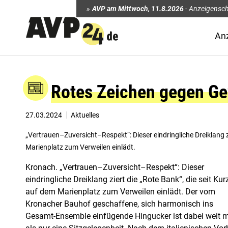
AVP am Mittwoch
,
11.8.2026
-
Anzeigensch
An
Rotes Zeichen gegen Ge
27.03.2024
Aktuelles
„Vertrauen–Zuversicht–Respekt“: Dieser eindringliche Dreiklang z
Marienplatz zum Verweilen einlädt.
Kronach. „Vertrauen–Zuversicht–Respekt“: Dieser
eindringliche Dreiklang ziert die „Rote Bank“, die seit Ku
auf dem Marienplatz zum Verweilen einlädt. Der vom
Kronacher Bauhof geschaffene, sich harmonisch ins
Gesamt-Ensemble einfügende Hingucker ist dabei weit 