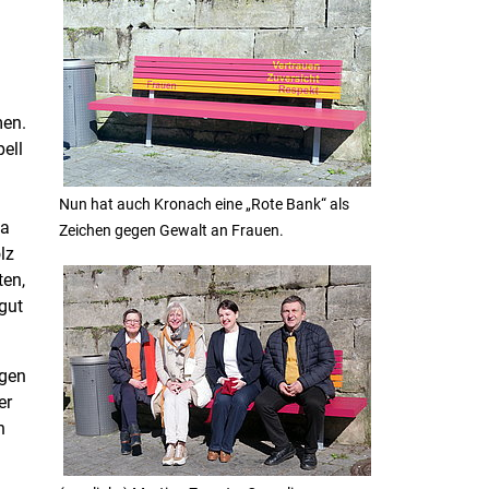
men.
pell
Nun hat auch Kronach eine „Rote Bank“ als
ia
Zeichen gegen Gewalt an Frauen.
lz
ten,
gut
egen
er
n