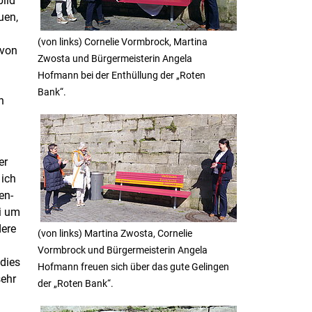
bild
uen,
(von links) Cornelie Vormbrock, Martina
 von
Zwosta und Bürgermeisterin Angela
Hofmann bei der Enthüllung der „Roten
Bank“.
n
er
 ich
en-
i um
dere
(von links) Martina Zwosta, Cornelie
Vormbrock und Bürgermeisterin Angela
 dies
Hofmann freuen sich über das gute Gelingen
sehr
der „Roten Bank“.