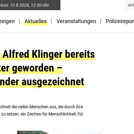
luss:
10.8.2026
, 12.00 Uhr
AV
zeigen
Aktuelles
Veranstaltungen
Polizeirepor
Alfred Klinger bereits
ter geworden –
nder ausgezeichnet
chnet die vielen Menschen aus, die durch ihre
 zu setzen, ein Zeichen für Menschlichkeit, für