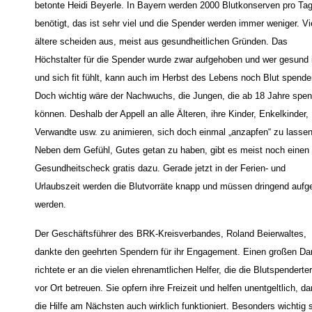
betonte Heidi Beyerle. In Bayern werden 2000 Blutkonserven pro Ta
benötigt, das ist sehr viel und die Spender werden immer weniger. Vi
ältere scheiden aus, meist aus gesundheitlichen Gründen. Das
Höchstalter für die Spender wurde zwar aufgehoben und wer gesund 
und sich fit fühlt, kann auch im Herbst des Lebens noch Blut spende
Doch wichtig wäre der Nachwuchs, die Jungen, die ab 18 Jahre spe
können. Deshalb der Appell an alle Älteren, ihre Kinder, Enkelkinder,
Verwandte usw. zu animieren, sich doch einmal „anzapfen“ zu lassen
Neben dem Gefühl, Gutes getan zu haben, gibt es meist noch einen
Gesundheitscheck gratis dazu. Gerade jetzt in der Ferien- und
Urlaubszeit werden die Blutvorräte knapp und müssen dringend aufge
werden.
Der Geschäftsführer des BRK-Kreisverbandes, Roland Beierwaltes,
dankte den geehrten Spendern für ihr Engagement.
Einen großen Da
richtete er an die vielen ehrenamtlichen Helfer, die die Blutspenderte
vor Ort betreuen. Sie opfern ihre Freizeit und helfen unentgeltlich, da
die Hilfe am Nächsten auch wirklich funktioniert. Besonders wichtig 