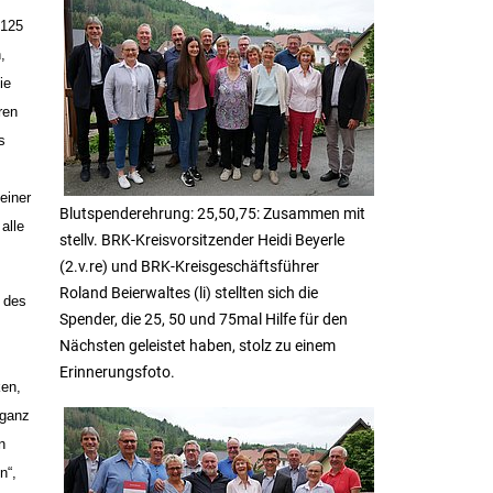
 125
,
ie
ren
s
einer
Blutspenderehrung: 25,50,75: Zusammen mit
alle
stellv. BRK-Kreisvorsitzender Heidi Beyerle
(2.v.re) und BRK-Kreisgeschäftsführer
Roland Beierwaltes (li) stellten sich die
e des
Spender, die 25, 50 und 75mal Hilfe für den
Nächsten geleistet haben, stolz zu einem
Erinnerungsfoto.
ken,
 ganz
n
n“,