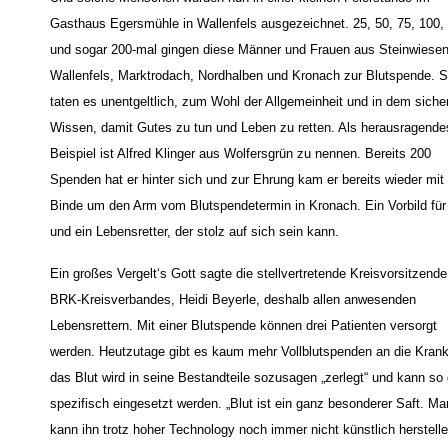
Gasthaus Egersmühle in Wallenfels ausgezeichnet. 25, 50, 75, 100,
und sogar 200-mal gingen diese Männer und Frauen aus Steinwiesen
Wallenfels, Marktrodach, Nordhalben und Kronach zur Blutspende. S
taten es unentgeltlich, zum Wohl der Allgemeinheit und in dem siche
Wissen, damit Gutes zu tun und Leben zu retten. Als herausragende
Beispiel ist Alfred Klinger aus Wolfersgrün zu nennen. Bereits 200
Spenden hat er hinter sich und zur Ehrung kam er bereits wieder mit 
Binde um den Arm vom Blutspendetermin in Kronach. Ein Vorbild für 
und ein Lebensretter, der stolz auf sich sein kann.
Ein großes Vergelt‘s Gott sagte die stellvertretende Kreisvorsitzend
BRK-Kreisverbandes, Heidi Beyerle, deshalb allen anwesenden
Lebensrettern. Mit einer Blutspende können drei Patienten versorgt
werden. Heutzutage gibt es kaum mehr Vollblutspenden an die Kran
das Blut wird in seine Bestandteile sozusagen „zerlegt“ und kann so
spezifisch eingesetzt werden. „Blut ist ein ganz besonderer Saft. Ma
kann ihn trotz hoher Technology noch immer nicht künstlich herstelle