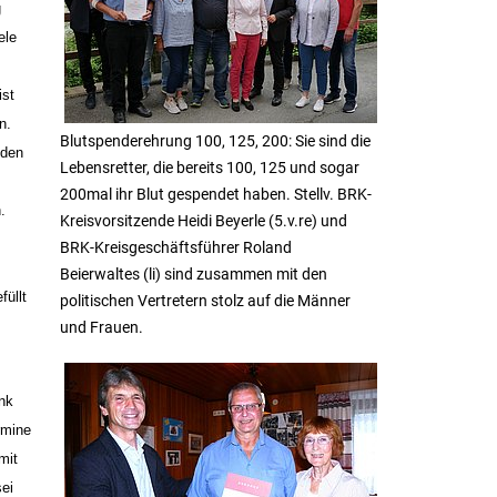
g
ele
ist
n.
Blutspenderehrung 100, 125, 200: Sie sind die
nden
Lebensretter, die bereits 100, 125 und sogar
200mal ihr Blut gespendet haben. Stellv. BRK-
.
Kreisvorsitzende Heidi Beyerle (5.v.re) und
BRK-Kreisgeschäftsführer Roland
Beierwaltes (li) sind zusammen mit den
füllt
politischen Vertretern stolz auf die Männer
und Frauen.
nk
rmine
mit
sei