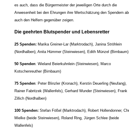
es auch, dass die Bürgermeister der jeweiligen Orte durch die
Anwesenheit bei den Ehrungen ihre Wertschätzung den Spendern ab
auch den Helfern gegenüber zeigen.
Die geehrten Blutspender und Lebensretter
25 Spenden:
Marika Greiner-Lar (Marktrodach), Janina Ströhlein
(Nordhalben), Anita Hümmer (Steinwiesen), Edith Münzel (Birnbaum)
50 Spenden
: Wieland Beierkuhnlein (Steinwiesen), Marco
Kotschenreuther (Birnbaum)
75 Spenden
: Peter Blinzler (Kronach), Kerstin Deuerling (Neufang),
Rainer Fabritzek (Wallenfels), Gerhard Wunder (Steinwiesen), Frank
Zillich (Nordhalben)
100 Spenden:
Stefan Fößel (Marktrodach), Robert Hollendonner, Chr
Mielke (beide Steinwiesen), Roland Ring, Jürgen Schlee (beide
Wallenfels)