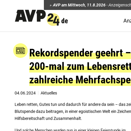
AVP am Mittwoch
,
11.8.2026
-
Anzeigensch
An
Rekordspender geehrt – 
200-mal zum Lebensret
zahlreiche Mehrfachspe
04.06.2024
Aktuelles
Leben retten, Gutes tun und dadurch für andere da sein – das zei
Blutspende dazu beitragen, in einer egoistischen Welt ein Zeichen
Hilfsbereitschaft und Zusammenhalt.
Und solche Menschen wurden nun in einer kleinen Feierstunde im