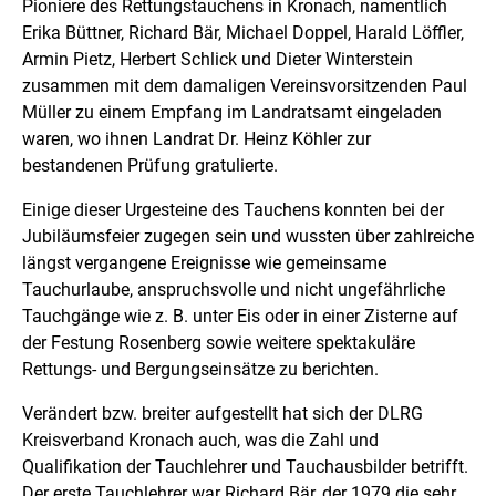
Pioniere des Rettungstauchens in Kronach, namentlich
Erika Büttner, Richard Bär, Michael Doppel, Harald Löffler,
Armin Pietz, Herbert Schlick und Dieter Winterstein
zusammen mit dem damaligen Vereinsvorsitzenden Paul
Müller zu einem Empfang im Landratsamt eingeladen
waren, wo ihnen Landrat Dr. Heinz Köhler zur
bestandenen Prüfung gratulierte.
Einige dieser Urgesteine des Tauchens konnten bei der
Jubiläumsfeier zugegen sein und wussten über zahlreiche
längst vergangene Ereignisse wie gemeinsame
Tauchurlaube, anspruchsvolle und nicht ungefährliche
Tauchgänge wie z. B. unter Eis oder in einer Zisterne auf
der Festung Rosenberg sowie weitere spektakuläre
Rettungs- und Bergungseinsätze zu berichten.
Verändert bzw. breiter aufgestellt hat sich der DLRG
Kreisverband Kronach auch, was die Zahl und
Qualifikation der Tauchlehrer und Tauchausbilder betrifft.
Der erste Tauchlehrer war Richard Bär, der 1979 die sehr